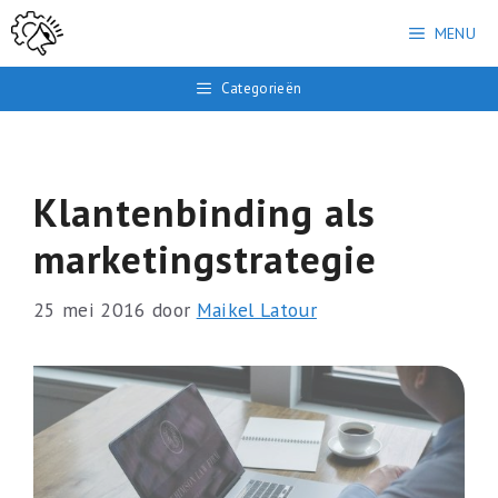
Ga
MENU
naar
de
Categorieën
inhoud
Klantenbinding als
marketingstrategie
25 mei 2016
door
Maikel Latour