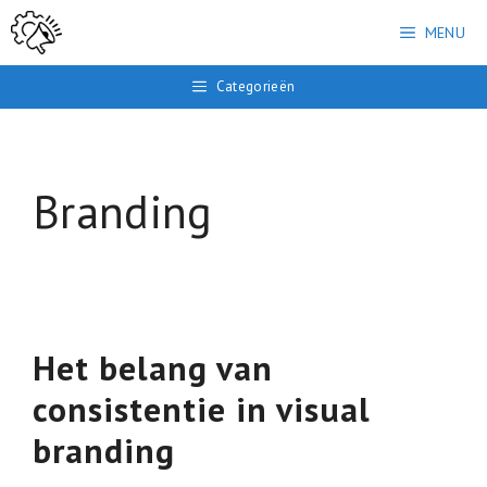
Ga
MENU
naar
de
Categorieën
inhoud
Branding
Het belang van
consistentie in visual
branding