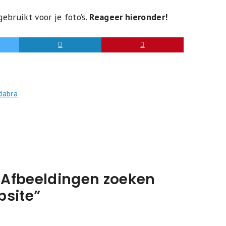
ebruikt voor je foto’s.
Reageer hieronder!
adabra
“Afbeeldingen zoeken
bsite”