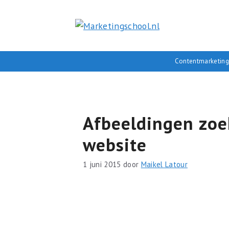
Ga
naar
de
inhoud
Contentmarketing
Afbeeldingen zoe
website
1 juni 2015
door
Maikel Latour