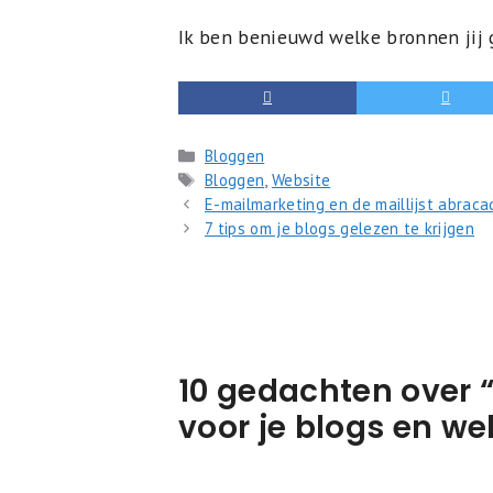
Ik ben benieuwd welke bronnen jij g
Categorieën
Bloggen
Tags
Bloggen
,
Website
E-mailmarketing en de maillijst abrac
7 tips om je blogs gelezen te krijgen
10 gedachten over 
voor je blogs en we