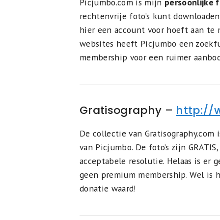
Picjumbo.com is mijn
persoonlijke f
rechtenvrije foto’s kunt downloaden 
hier een account voor hoeft aan te 
websites heeft Picjumbo een zoekfu
membership voor een ruimer aanbod
Gratisography –
http:/
De collectie van Gratisography.com i
van Picjumbo. De foto’s zijn GRATIS
acceptabele resolutie. Helaas is er 
geen premium membership. Wel is he
donatie waard!