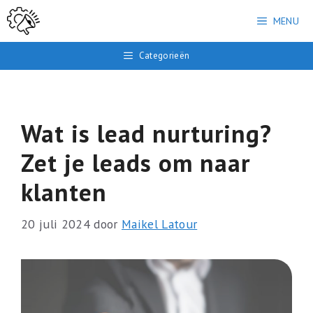
Ga
MENU
naar
de
Categorieën
inhoud
Wat is lead nurturing?
Zet je leads om naar
klanten
20 juli 2024
door
Maikel Latour