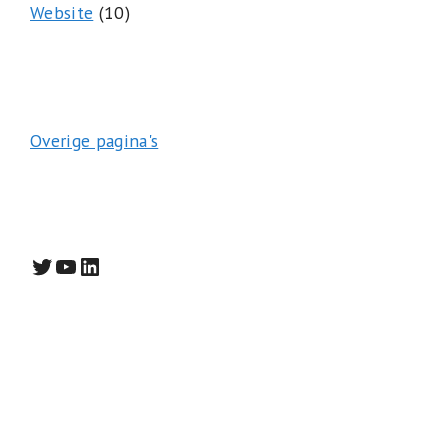
Website
(10)
Overige pagina's
Twitter
YouTube
LinkedIn