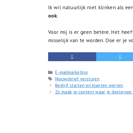
Ik wil natuurlijk niet klinken als 
ook
.
Voor mij is er geen betere. Het hee
misselijk van te worden. Doe er je v
Categorieën
E-mailmarketing
Tags
Nieuwsbrief versturen
Bedrijf starten en klanten werven
Zo maak je content waar je doelgroep