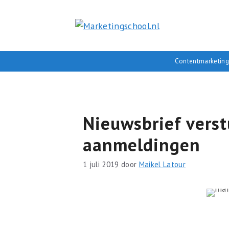
Ga
naar
de
inhoud
Contentmarketing
Nieuwsbrief vers
aanmeldingen
1 juli 2019
door
Maikel Latour